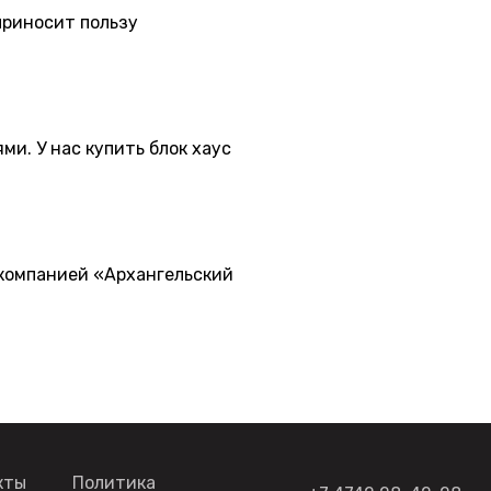
приносит пользу
и. У нас купить блок хаус
 компанией «Архангельский
кты
Политика