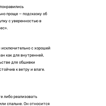
 понравились
ьно проще — подсказку об
упку с уверенностью в
ес».
я исключительно с хорошей
ан как для внутренней,
льстве для обшивки
тойчив к ветру и влаге.
те либо реализовать
или спальне. Он относится