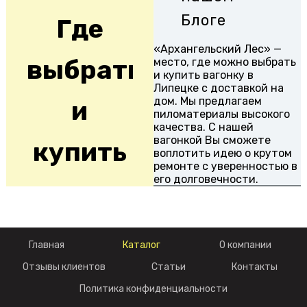
Блоге
Где
«Архангельский Лес» —
выбрать
место, где можно выбрать
и купить вагонку в
Липецке с доставкой на
дом. Мы предлагаем
и
пиломатериалы высокого
качества. С нашей
вагонкой Вы сможете
купить
воплотить идею о крутом
ремонте с уверенностью в
его долговечности.
вагонку
подробнее
в
Главная
Каталог
О компании
Липецке
Отзывы клиентов
Статьи
Контакты
Политика конфиденциальности